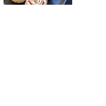
Chez L'Envol des Sens, notre vision est de
créer une expérience culinaire qui va au-
delà des simples saveurs.
C'est une expérience qui célèbre notre
terroir, respecte notre planète, et
soutient notre communauté. Chaque plat
que nous servons porte en lui cette
philosophie, chaque moment passé à
notre table est une manifestation de ces
valeurs.
Nous vous invitons à nous rejoindre dans
cette aventure où la cuisine devient un
art, où le respect de la planète est au
cœur de notre démarche, et où chaque
instant est une célébration des plaisirs
gustatifs et des valeurs qui nous animent.