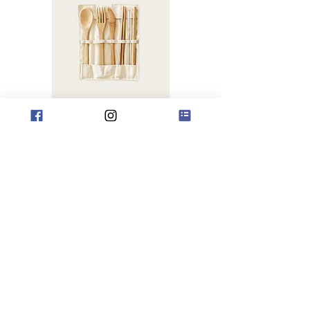
La préservation de notre environnement est une
préoccupation majeure pour nous. Nous avons pris la
décision d'adopter des contenants réutilisables, y
compris notre vaisselle, pour réduire notre empreinte
écologique. Chaque geste compte dans la préservation
de notre planète, et nous sommes déterminés à faire
notre part.
Notre Partenariat avec
Fauve